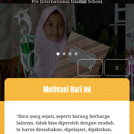
Pre International Islamic School
Pre International Islamic School
Pre International Islamic School
Selengkapnya
Motivasi Hari Ini
"Ilmu yang sejati, seperti barang berharga
lainnya, tidak bisa diperoleh dengan mudah.
Ia harus diusahakan, dipelajari, dipikirkan,