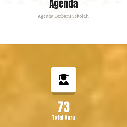
Agenda
Agenda Terbaru Sekolah.
73
Total Guru