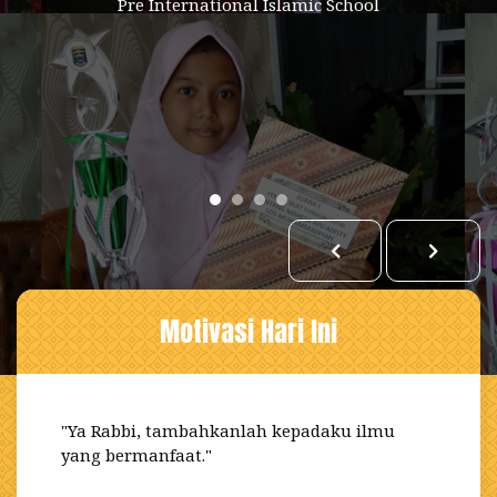
Pre International Islamic School
Pre International Islamic School
Pre International Islamic School
Selengkapnya
Motivasi Hari Ini
"Ya Rabbi, tambahkanlah kepadaku ilmu
yang bermanfaat."