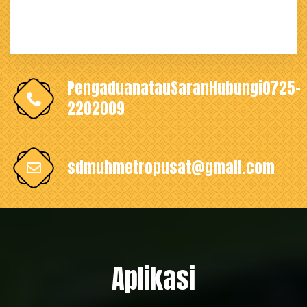
PengaduanatauSaranHubungi0725-
2202009
sdmuhmetropusat@gmail.com
Aplikasi